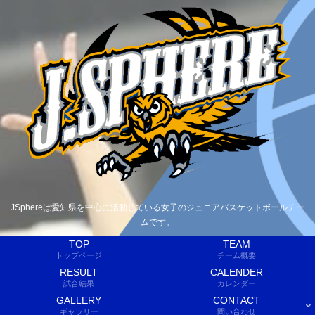
JSphereは愛知県を中心に活動している女子のジュニアバスケットボールチー
ムです。
TOP
TEAM
トップページ
チーム概要
RESULT
CALENDER
試合結果
カレンダー
GALLERY
CONTACT
ギャラリー
問い合わせ