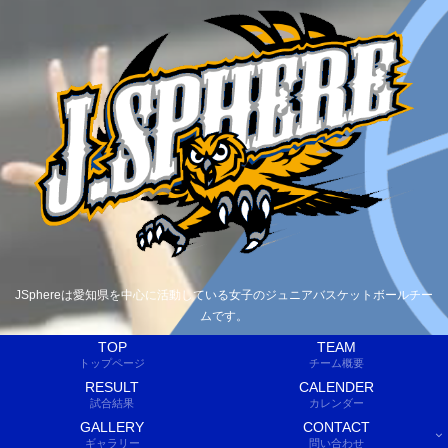
JSphereは愛知県を中心に活動している女子のジュニアバスケットボールチー
ムです。
TOP
TEAM
トップページ
チーム概要
RESULT
CALENDER
試合結果
カレンダー
GALLERY
CONTACT
ギャラリー
問い合わせ