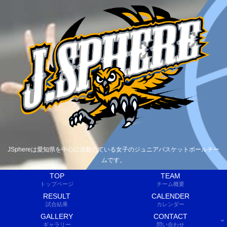
JSphereは愛知県を中心に活動している女子のジュニアバスケットボールチー
ムです。
TOP
TEAM
トップページ
チーム概要
RESULT
CALENDER
試合結果
カレンダー
GALLERY
CONTACT
ギャラリー
問い合わせ