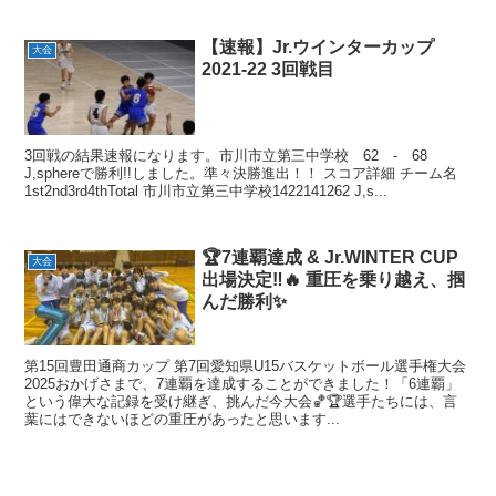
【速報】Jr.ウインターカップ
大会
2021-22 3回戦目
3回戦の結果速報になります。市川市立第三中学校 62 - 68
J,sphereで勝利!!しました。準々決勝進出！！ スコア詳細 チーム名
1st2nd3rd4thTotal 市川市立第三中学校1422141262 J,s...
🏆7連覇達成 & Jr.WINTER CUP
大会
出場決定‼️🔥 重圧を乗り越え、掴
んだ勝利✨
第15回豊田通商カップ 第7回愛知県U15バスケットボール選手権大会
2025おかげさまで、7連覇を達成することができました！「6連覇」
という偉大な記録を受け継ぎ、挑んだ今大会🏀🏆選手たちには、言
葉にはできないほどの重圧があったと思います...