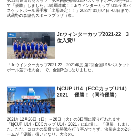
第11回豊田通商カップ 第三回愛知県U15バスケットボール選手権に
て「優勝」しました。3連覇達成！！Jrウィンターカップ U15全国バ
スケットボール選手権「出場決定！！」2022年01月04日~08日まで、
武蔵野の森総合スポーツプラザ（東...
Jr.ウィンターカップ2021-22 3
大会
位入賞!!
「Jr.ウインターカップ2021-22 2021年度 第2回全国U15バスケット
ボール選手権大会」 で、全国3位になりました。
bjCUP U14（ECCカップ U14）
大会
2021 優勝！（同時優勝）
2021年12月26日（日）～28日（火）の3日間に渡り行われます
「bjCUP U14（ECCカップ U14）2021」に出場し、「優勝」しまし
た。ただ、コロナの影響で決勝戦を行う事ができず、決勝進出の2チ
ームが「優勝」扱いとなり、大会の...