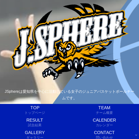
JSphereは愛知県を中心に活動している女子のジュニアバスケットボールチー
ムです。
TOP
TEAM
トップページ
チーム概要
RESULT
CALENDER
試合結果
カレンダー
GALLERY
CONTACT
ギャラリー
問い合わせ