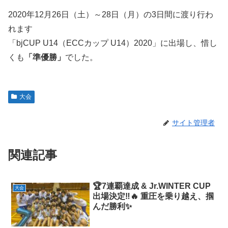
2020年12月26日（土）～28日（月）の3日間に渡り行わ
れます
「bjCUP U14（ECCカップ U14）2020」に出場し、惜し
くも
「準優勝」
でした。
大会
サイト管理者
関連記事
🏆7連覇達成 & Jr.WINTER CUP
大会
出場決定‼️🔥 重圧を乗り越え、掴
んだ勝利✨