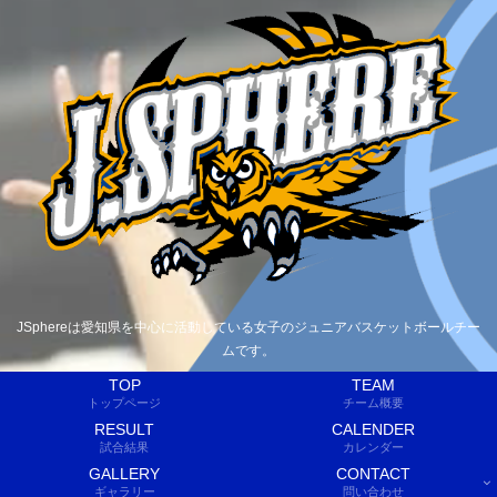
JSphereは愛知県を中心に活動している女子のジュニアバスケットボールチー
ムです。
TOP
TEAM
トップページ
チーム概要
RESULT
CALENDER
試合結果
カレンダー
GALLERY
CONTACT
ギャラリー
問い合わせ