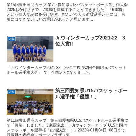
第15回豊田通商カップ 第7回愛知県U15バスケットボール選手権大会
2025おかげさまで、7連覇を達成することができました！「6連覇」
という偉大な記録を受け継ぎ、挑んだ今大会🏀🏆選手たちには、言
葉にはできないほどの重圧があったと思います...
Jr.ウィンターカップ2021-22 3
大会
位入賞!!
「Jr.ウインターカップ2021-22 2021年度 第2回全国U15バスケット
ボール選手権大会」 で、全国3位になりました。
第三回愛知県U15バスケットボー
大会
ル選手権「優勝！」
第11回豊田通商カップ 第三回愛知県U15バスケットボール選手権に
て「優勝」しました。3連覇達成！！Jrウィンターカップ U15全国バ
スケットボール選手権「出場決定！！」2022年01月04日~08日まで、
武蔵野の森総合スポーツプラザ（東...