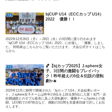
bjCUP U14（ECCカップ U14）
大会
2022 優勝！！
2022年12月26日（月）～28日（水）の3日間に渡り行われます
「bjCUP U14（ECCカップ U14）2022」に出場し、「優勝」しまし
た。 対戦表はこちらからご覧いただけます。 大会公式サイトはこち
らから
🏀【bjカップ2025】J.sphere女
大会
子、3日間の激闘をプレイバッ
ク！昨年超えの5位＆伝説の逆転
劇✨🔥
2025年12月に静岡で開催された「bjカップ U14」大会結果レポー
ト。J.sphere女子チームは昨年の6位を上回る第5位に入賞！名門・浜
松開誠館とのダブル延長に及ぶ大逆転劇や、優勝チームSpriteとの激
闘、LEO戦での87得点など、感動の3日間を支援者目線で詳しくお伝
えします。